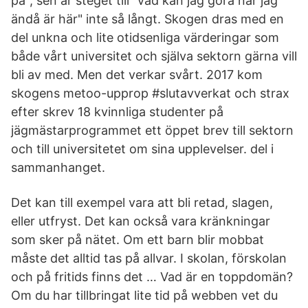
på", sen är steget till "vad kan jag göra när jag
ändå är här" inte så långt. Skogen dras med en
del unkna och lite otidsenliga värderingar som
både vårt universitet och själva sektorn gärna vill
bli av med. Men det verkar svårt. 2017 kom
skogens metoo-upprop #slutavverkat och strax
efter skrev 18 kvinnliga studenter på
jägmästarprogrammet ett öppet brev till sektorn
och till universitetet om sina upplevelser. del i
sammanhanget.
Det kan till exempel vara att bli retad, slagen,
eller utfryst. Det kan också vara kränkningar
som sker på nätet. Om ett barn blir mobbat
måste det alltid tas på allvar. I skolan, förskolan
och på fritids finns det … Vad är en toppdomän?
Om du har tillbringat lite tid på webben vet du